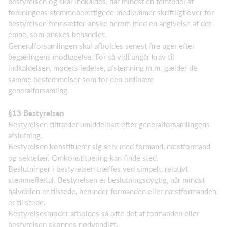
bestyrelsen og skal indkaldes, når mindst en femtedel af
foreningens stemmeberettigede medlemmer skriftligt over for
bestyrelsen fremsætter ønske herom med en angivelse af det
emne, som ønskes behandlet.
Generalforsamlingen skal afholdes senest fire uger efter
begæringens modtagelse. For så vidt angår krav til
indkaldelsen, mødets ledelse, afstemning m.m. gælder de
samme bestemmelser som for den ordinære
generalforsamling.
§13 Bestyrelsen
Bestyrelsen tiltræder umiddelbart efter generalforsamlingens
afslutning.
Bestyrelsen konstituerer sig selv med formand, næstformand
og sekretær. Omkonstituering kan finde sted.
Beslutninger i bestyrelsen træffes ved simpelt, relativt
stemmeflertal. Bestyrelsen er beslutningsdygtig, når mindst
halvdelen er tilstede, herunder formanden eller næstformanden,
er til stede.
Bestyrelsesmøder afholdes så ofte det af formanden eller
bestyrelsen skønnes nødvendigt.