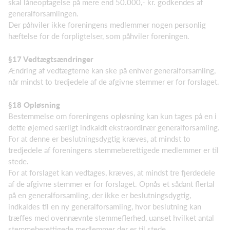
skal låneoptagelse på mere end 50.000,- kr. godkendes af
generalforsamlingen.
Der påhviler ikke foreningens medlemmer nogen personlig
hæftelse for de forpligtelser, som påhviler foreningen.
§17 Vedtægtsændringer
Ændring af vedtægterne kan ske på enhver generalforsamling,
når mindst to tredjedele af de afgivne stemmer er for forslaget.
§18 Opløsning
Bestemmelse om foreningens opløsning kan kun tages på en i
dette øjemed særligt indkaldt ekstraordinær generalforsamling.
For at denne er beslutningsdygtig kræves, at mindst to
tredjedele af foreningens stemmeberettigede medlemmer er til
stede.
For at forslaget kan vedtages, kræves, at mindst tre fjerdedele
af de afgivne stemmer er for forslaget. Opnås et sådant flertal
på en generalforsamling, der ikke er beslutningsdygtig,
indkaldes til en ny generalforsamling, hvor beslutning kan
træffes med ovennævnte stemmeflerhed, uanset hvilket antal
stemmeberettigede medlemmer der er til stede.