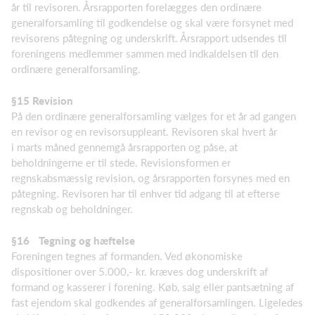
år til revisoren. Årsrapporten forelægges den ordinære
generalforsamling til godkendelse og skal være forsynet med
revisorens påtegning og underskrift. Årsrapport udsendes til
foreningens medlemmer sammen med indkaldelsen til den
ordinære generalforsamling.
§15 Revision
På den ordinære generalforsamling vælges for et år ad gangen
en revisor og en revisorsuppleant. Revisoren skal hvert år
i marts måned gennemgå årsrapporten og påse, at
beholdningerne er til stede. Revisionsformen er
regnskabsmæssig revision, og årsrapporten forsynes med en
påtegning. Revisoren har til enhver tid adgang til at efterse
regnskab og beholdninger.
§16
Tegning og hæftelse
Foreningen tegnes af formanden. Ved økonomiske
dispositioner over 5.000,- kr. kræves dog underskrift af
formand og kasserer i forening. Køb, salg eller pantsætning af
fast ejendom skal godkendes af generalforsamlingen. Ligeledes