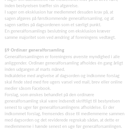
inden bestyrelsen træffer sin afgørelse.
I sager om eksklusion har medlemmet desuden krav på, at
sagen afgøres på førstkommende generalforsamling, og at
sagen sættes på dagsordenen som et særligt punkt.
En generalforsamlings beslutning om eksklusion kræver
samme majoritet som ved ændring af foreningens vedtægt.
§9
Ordinær generalforsamling
Generalforsamlingen er foreningens øverste myndighed i alle
anliggender. Ordinær generalforsamling afholdes én gang årligt
inden udgangen af marts måned.
Indkaldelse med angivelse af dagsorden og indkomne forslag
skal finde sted med fire ugers varsel ved mail, brev eller online
medier såsom Facebook.
Forslag, som ønskes behandlet på den ordinære
generalforsamling skal være indsendt skriftligt til bestyrelsen
senest to uger før generalforsamlingens afholdelse. Er der
indkommet forslag, fremsendes disse til medlemmerne sammen
med dagsorden og det reviderede regnskab sådan, at dette er
medlemmerne i hænde senest en uge før generalforsamlingen.