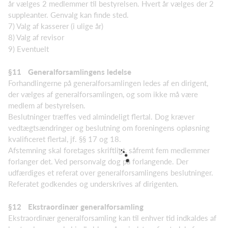
år vælges 2 medlemmer til bestyrelsen. Hvert år vælges der 2
suppleanter. Genvalg kan finde sted.
7) Valg af kasserer (i ulige år)
8) Valg af revisor
9) Eventuelt
§11
Generalforsamlingens ledelse
Forhandlingerne på generalforsamlingen ledes af en dirigent,
der vælges af generalforsamlingen, og som ikke må være
medlem af bestyrelsen.
Beslutninger træffes ved almindeligt flertal. Dog kræver
vedtægtsændringer og beslutning om foreningens opløsning
kvalificeret flertal, jf. §§ 17 og 18.
Afstemning skal foretages skriftligt, såfremt fem medlemmer
forlanger det. Ved personvalg dog på forlangende. Der
udfærdiges et referat over generalforsamlingens beslutninger.
Referatet godkendes og underskrives af dirigenten.
§12
Ekstraordinær generalforsamling
Ekstraordinær generalforsamling kan til enhver tid indkaldes af