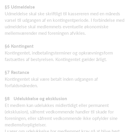
§5 Udmeldelse
Udmeldelse skal ske skriftligt til kassereren med en måneds
varsel til udgangen af en kontingentperiode. I forbindelse med
udmeldelse skal medlemmets eventuelle økonomiske
mellemværender med foreningen afvikles.
§6 Kontingent
Kontingentet, indbetalingsterminer og opkrævningsform
fastsættes af bestyrelsen. Kontingentet gælder årligt.
§7 Restance
Kontingentet skal være betalt inden udgangen af
forfaldsmåneden.
§8
Udelukkelse og eksklusion
Et medlem kan udelukkes midlertidigt eller permanent
(eksklusion), såfremt vedkommende handler til skade for
foreningen, eller såfremt vedkommende ikke opfylder sine
medlemsforpligtelser.
I sager om udelukkelse har medlemmet krav på at blive hørt,