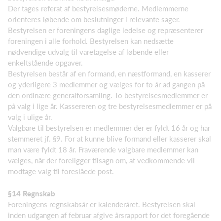
Der tages referat af bestyrelsesmøderne. Medlemmerne
orienteres løbende om beslutninger i relevante sager.
Bestyrelsen er foreningens daglige ledelse og repræsenterer
foreningen i alle forhold. Bestyrelsen kan nedsætte
nødvendige udvalg til varetagelse af løbende eller
enkeltstående opgaver.
Bestyrelsen består af en formand, en næstformand, en kasserer
og yderligere 3 medlemmer og vælges for to år ad gangen på
den ordinære generalforsamling. To bestyrelsesmedlemmer er
på valg i lige år. Kassereren og tre bestyrelsesmedlemmer er på
valg i ulige år.
Valgbare til bestyrelsen er medlemmer der er fyldt 16 år og har
stemmeret jf. §9. For at kunne blive formand eller kasserer skal
man være fyldt 18 år. Fraværende valgbare medlemmer kan
vælges, når der foreligger tilsagn om, at vedkommende vil
modtage valg til foreslåede post.
§14 Regnskab
Foreningens regnskabsår er kalenderåret. Bestyrelsen skal
inden udgangen af februar afgive årsrapport for det foregående