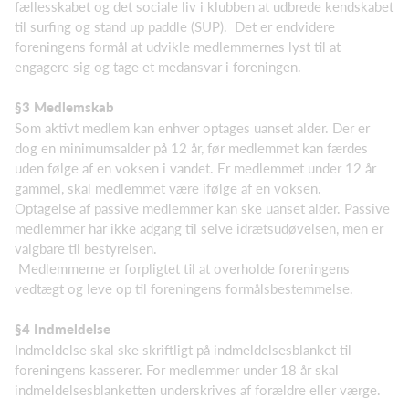
fællesskabet og det sociale liv i klubben at udbrede kendskabet
til surfing og stand up paddle (SUP). Det er endvidere
foreningens formål at udvikle medlemmernes lyst til at
engagere sig og tage et medansvar i foreningen.
§3 Medlemskab
Som aktivt medlem kan enhver optages uanset alder. Der er
dog en minimumsalder på 12 år, før medlemmet kan færdes
uden følge af en voksen i vandet. Er medlemmet under 12 år
gammel, skal medlemmet være ifølge af en voksen.
Optagelse af passive medlemmer kan ske uanset alder. Passive
medlemmer har ikke adgang til selve idrætsudøvelsen, men er
valgbare til bestyrelsen.
Medlemmerne er forpligtet til at overholde foreningens
vedtægt og leve op til foreningens formålsbestemmelse.
§4 Indmeldelse
Indmeldelse skal ske skriftligt på indmeldelsesblanket til
foreningens kasserer. For medlemmer under 18 år skal
indmeldelsesblanketten underskrives af forældre eller værge.