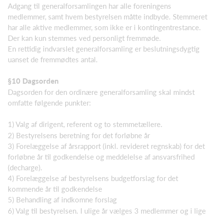
Adgang til generalforsamlingen har alle foreningens
medlemmer, samt hvem bestyrelsen måtte indbyde. Stemmeret
har alle aktive medlemmer, som ikke er i kontingentrestance.
Der kan kun stemmes ved personligt fremmøde.
En rettidig indvarslet generalforsamling er beslutningsdygtig
uanset de fremmødtes antal.
§10 Dagsorden
Dagsorden for den ordinære generalforsamling skal mindst
omfatte følgende punkter:
1) Valg af dirigent, referent og to stemmetællere.
2) Bestyrelsens beretning for det forløbne år
3) Forelæggelse af årsrapport (inkl. revideret regnskab) for det
forløbne år til godkendelse og meddelelse af ansvarsfrihed
(decharge).
4) Forelæggelse af bestyrelsens budgetforslag for det
kommende år til godkendelse
5) Behandling af indkomne forslag
6) Valg til bestyrelsen. I ulige år vælges 3 medlemmer og i lige