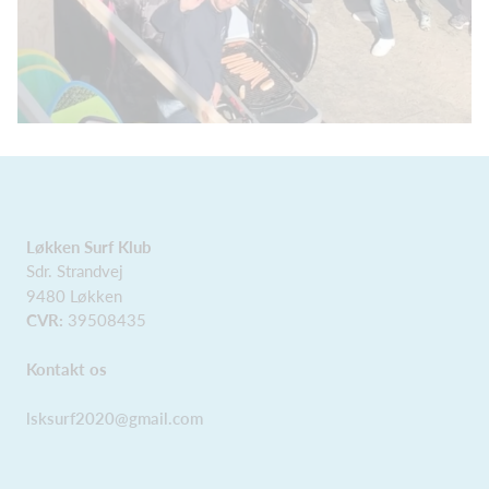
Løkken Surf Klub
Sdr. Strandvej
9480 Løkken
CVR:
39508435
Kontakt os
lsksurf2020@gmail.com