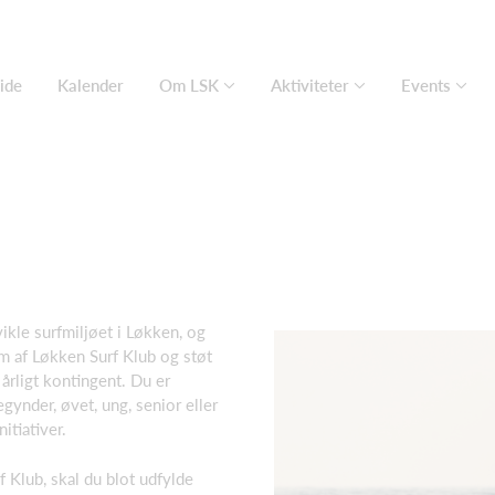
ide
Kalender
Om LSK
Aktiviteter
Events
ikle surfmiljøet i Løkken, og
em af Løkken Surf Klub og støt
årligt kontingent. Du er
nder, øvet, ung, senior eller
itiativer.
 Klub, skal du blot udfylde