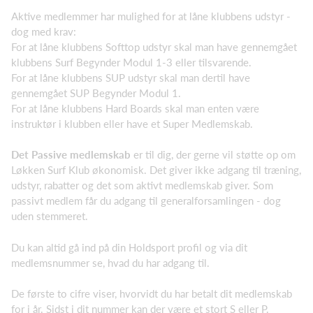
Aktive medlemmer har mulighed for at låne klubbens udstyr -
dog med krav:
For at låne klubbens Softtop udstyr skal man have gennemgået
klubbens Surf Begynder Modul 1-3 eller tilsvarende.
For at låne klubbens SUP udstyr skal man dertil have
gennemgået SUP Begynder Modul 1.
For at låne klubbens Hard Boards skal man enten være
instruktør i klubben eller have et Super Medlemskab.
Det Passive medlemskab
er til dig, der gerne vil støtte op om
Løkken Surf Klub økonomisk. Det giver ikke adgang til træning,
udstyr, rabatter og det som aktivt medlemskab giver. Som
passivt medlem får du adgang til generalforsamlingen - dog
uden stemmeret.
Du kan altid gå ind på din Holdsport profil og via dit
medlemsnummer se, hvad du har adgang til.
De første to cifre viser, hvorvidt du har betalt dit medlemskab
for i år. Sidst i dit nummer kan der være et stort S eller P.