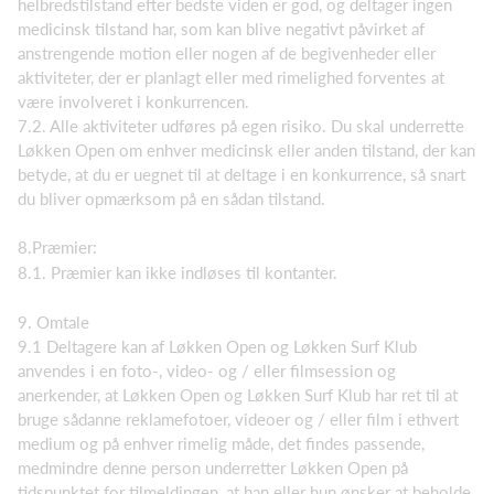
helbredstilstand efter bedste viden er god, og deltager ingen
medicinsk tilstand har, som kan blive negativt påvirket af
anstrengende motion eller nogen af de begivenheder eller
aktiviteter, der er planlagt eller med rimelighed forventes at
være involveret i konkurrencen.
7.2. Alle aktiviteter udføres på egen risiko. Du skal underrette
Løkken Open om enhver medicinsk eller anden tilstand, der kan
betyde, at du er uegnet til at deltage i en konkurrence, så snart
du bliver opmærksom på en sådan tilstand.
8.Præmier:
8.1. Præmier kan ikke indløses til kontanter.
9. Omtale
9.1 Deltagere kan af Løkken Open og Løkken Surf Klub
anvendes i en foto-, video- og / eller filmsession og
anerkender, at Løkken Open og Løkken Surf Klub har ret til at
bruge sådanne reklamefotoer, videoer og / eller film i ethvert
medium og på enhver rimelig måde, det findes passende,
medmindre denne person underretter Løkken Open på
tidspunktet for tilmeldingen, at han eller hun ønsker at beholde