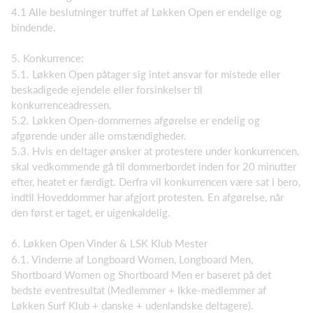
4.1 Alle beslutninger truffet af Løkken Open er endelige og
bindende.
5. Konkurrence:
5.1. Løkken Open påtager sig intet ansvar for mistede eller
beskadigede ejendele eller forsinkelser til
konkurrenceadressen.
5.2. Løkken Open-dommernes afgørelse er endelig og
afgørende under alle omstændigheder.
5.3. Hvis en deltager ønsker at protestere under konkurrencen,
skal vedkommende gå til dommerbordet inden for 20 minutter
efter, heatet er færdigt. Derfra vil konkurrencen være sat i bero,
indtil Hoveddommer har afgjort protesten. En afgørelse, når
den først er taget, er uigenkaldelig.
6. Løkken Open Vinder & LSK Klub Mester
6.1. Vinderne af Longboard Women, Longboard Men,
Shortboard Women og Shortboard Men er baseret på det
bedste eventresultat (Medlemmer + Ikke-medlemmer af
Løkken Surf Klub + danske + udenlandske deltagere).