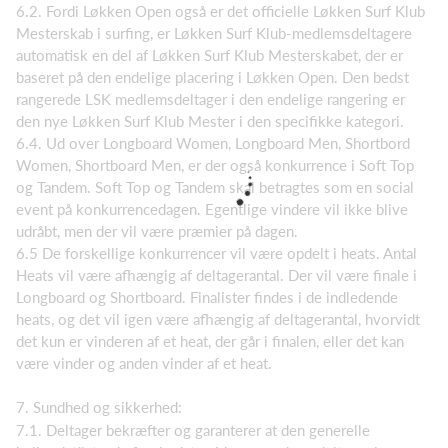
6.2. Fordi Løkken Open også er det officielle Løkken Surf Klub
Mesterskab i surfing, er Løkken Surf Klub-medlemsdeltagere
automatisk en del af Løkken Surf Klub Mesterskabet, der er
baseret på den endelige placering i Løkken Open. Den bedst
rangerede LSK medlemsdeltager i den endelige rangering er
den nye Løkken Surf Klub Mester i den specifikke kategori.
6.4. Ud over Longboard Women, Longboard Men, Shortbord
Women, Shortboard Men, er der også konkurrence i Soft Top
og Tandem. Soft Top og Tandem skal betragtes som en social
event på konkurrencedagen. Egentlige vindere vil ikke blive
udråbt, men der vil være præmier på dagen.
6.5 De forskellige konkurrencer vil være opdelt i heats. Antal
Heats vil være afhængig af deltagerantal. Der vil være finale i
Longboard og Shortboard. Finalister findes i de indledende
heats, og det vil igen være afhængig af deltagerantal, hvorvidt
det kun er vinderen af et heat, der går i finalen, eller det kan
være vinder og anden vinder af et heat.
7. Sundhed og sikkerhed:
7.1. Deltager bekræfter og garanterer at den generelle