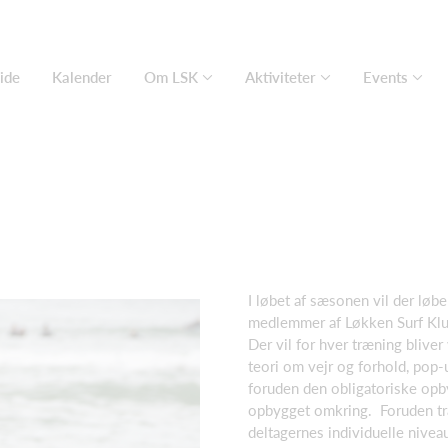
ide
Kalender
Om LSK
Aktiviteter
Events
I løbet af sæsonen vil der løbe
medlemmer af Løkken Surf Klub,
Der vil for hver træning bliver
teori om vejr og forhold, pop-
foruden den obligatoriske op
opbygget omkring. Foruden træ
deltagernes individuelle nivea