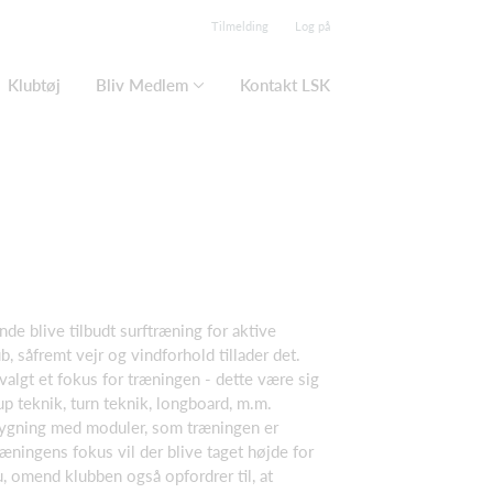
Tilmelding
Log på
Klubtøj
Bliv Medlem
Kontakt LSK
nde blive tilbudt surftræning for aktive
 såfremt vejr og vindforhold tillader det.
 valgt et fokus for træningen - dette være sig
up teknik, turn teknik, longboard, m.m.
bygning med moduler, som træningen er
ningens fokus vil der blive taget højde for
u, omend klubben også opfordrer til, at