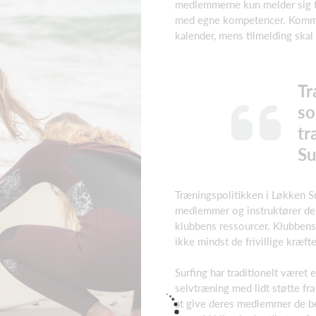
medlemmerne kun melder sig ti
med egne kompetencer. Komme
kalender, mens tilmelding skal
Tr
so
tr
Su
Træningspolitikken i Løkken S
medlemmer og instruktører de
klubbens ressourcer. Klubbens 
ikke mindst de frivillige kræfte
Surfing har traditionelt været 
selvtræning med lidt støtte fr
at give deres medlemmer de be