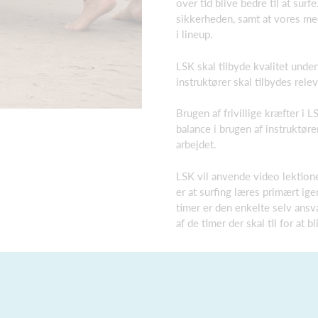
over tid blive bedre til at sur
sikkerheden, samt at vores me
i lineup.
LSK skal tilbyde kvalitet under
instruktører skal tilbydes rel
Brugen af frivillige kræfter i 
balance i brugen af instruktøre
arbejdet.
LSK vil anvende video lektione
er at surfing læres primært ig
timer er den enkelte selv ansva
af de timer der skal til for at bl