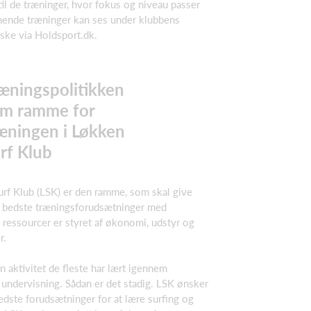
l de træninger, hvor fokus og niveau passer
nde træninger kan ses under klubbens
 ske via Holdsport.dk.
æningspolitikken
m ramme for
æningen i Løkken
rf Klub
urf Klub (LSK) er den ramme, som skal give
 bedste træningsforudsætninger med
ressourcer er styret af økonomi, udstyr og
r.
en aktivitet de fleste har lært igennem
a undervisning. Sådan er det stadig. LSK ønsker
dste forudsætninger for at lære surfing og