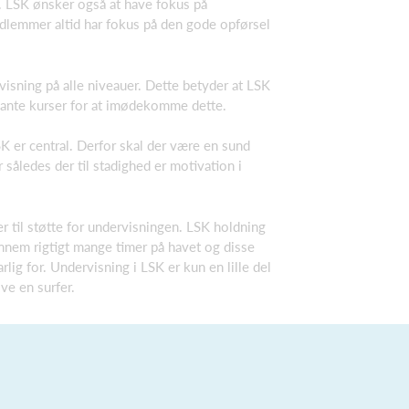
fe. LSK ønsker også at have fokus på
dlemmer altid har fokus på den gode opførsel
visning på alle niveauer. Dette betyder at LSK
evante kurser for at imødekomme dette.
LSK er central. Derfor skal der være en sund
r således der til stadighed er motivation i
r til støtte for undervisningen. LSK holdning
ennem rigtigt mange timer på havet og disse
rlig for. Undervisning i LSK er kun en lille del
ive en surfer.