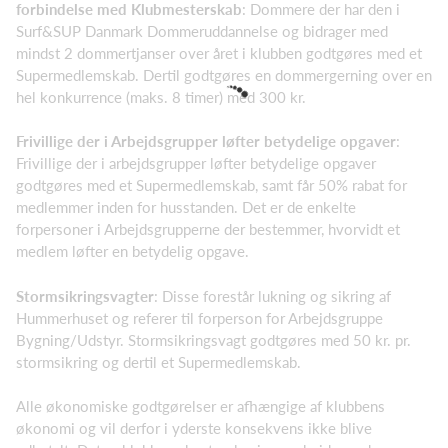
forbindelse med Klubmesterskab
: Dommere der har den i
Surf&SUP Danmark Dommeruddannelse og bidrager med
mindst 2 dommertjanser over året i klubben godtgøres med et
Supermedlemskab. Dertil godtgøres en dommergerning over en
hel konkurrence (maks. 8 timer) med 300 kr.
Frivillige der i Arbejdsgrupper løfter betydelige opgaver
:
Frivillige der i arbejdsgrupper løfter betydelige opgaver
godtgøres med et Supermedlemskab, samt får 50% rabat for
medlemmer inden for husstanden. Det er de enkelte
forpersoner i Arbejdsgrupperne der bestemmer, hvorvidt et
medlem løfter en betydelig opgave.
Stormsikringsvagter
: Disse forestår lukning og sikring af
Hummerhuset og referer til forperson for Arbejdsgruppe
Bygning/Udstyr. Stormsikringsvagt godtgøres med 50 kr. pr.
stormsikring og dertil et Supermedlemskab.
Alle økonomiske godtgørelser er afhængige af klubbens
økonomi og vil derfor i yderste konsekvens ikke blive