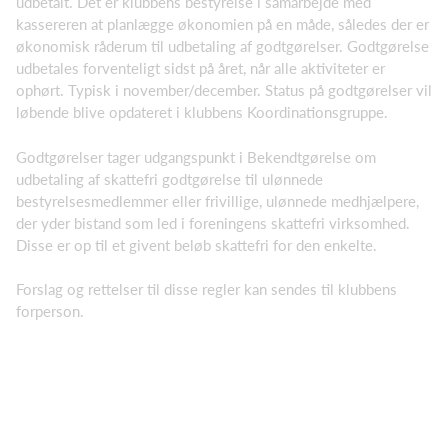
udbetalt. Det er klubbens bestyrelse i samarbejde med
kassereren at planlægge økonomien på en måde, således der er
økonomisk råderum til udbetaling af godtgørelser. Godtgørelse
udbetales forventeligt sidst på året, når alle aktiviteter er
ophørt. Typisk i november/december. Status på godtgørelser vil
løbende blive opdateret i klubbens Koordinationsgruppe.
Godtgørelser tager udgangspunkt i Bekendtgørelse om
udbetaling af skattefri godtgørelse til ulønnede
bestyrelsesmedlemmer eller frivillige, ulønnede medhjælpere,
der yder bistand som led i foreningens skattefri virksomhed.
Disse er op til et givent beløb skattefri for den enkelte.
Forslag og rettelser til disse regler kan sendes til klubbens
forperson.