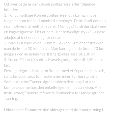
Ud over dette er der kørselsgodtgørelse efter følgende
kriterier:
1. For at modtage Kørselsgodtgørelse, da skal man have
fungeret som træner i mindst 4 træninger. Dette fordi det dels
skal motivere til reelt at leverer. Men også fordi der skal være
en bagatelgrænse. Det er nemlig et betydeligt stykke kassere
arbejde at indhente bilag for dette.
2. Man skal have over 10 km til Løkken. Samlet set trækker
man de første 20 km fra t/r. Man kan sige at de første 20 km
indgår i den eksisterende Trænergodtgørelse på 100 kr.
3. Fra de 20 km t/r sættes Kørselsgodtgørelse til 1,50 kr. pr.
km.
Dertil godtgøres instruktør/træner med et Supermedlemskab,
samt får 50% rabat for medlemmer inden for husstanden.
Som Instruktør/Træner sigter klubben dertil også at øge
kompetencerne hos den enkelte igennem uddannelser. Alle
instruktører/Trænere referer til Formanden for Arbejdsgruppe
Træning.
Uddannede Dommere der bidrager med dommergerning i