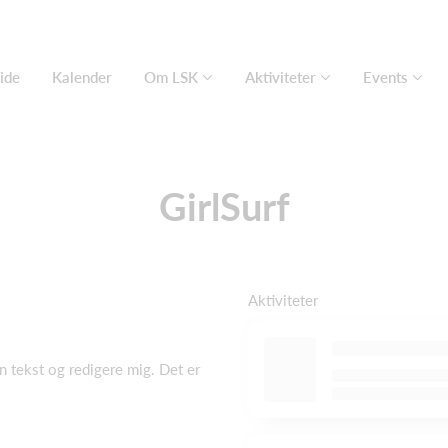
ide
Kalender
Om LSK
Aktiviteter
Events
GirlSurf
Aktiviteter
en tekst og redigere mig. Det er