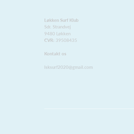
Løkken Surf Klub
Sdr. Strandvej
9480 Løkken
CVR:
39508435
Kontakt os
lsksurf2020@gmail.com